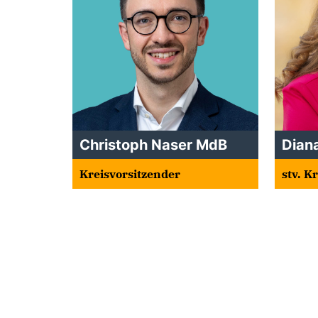
Christoph Naser MdB
Dian
Kreisvorsitzender
stv. K