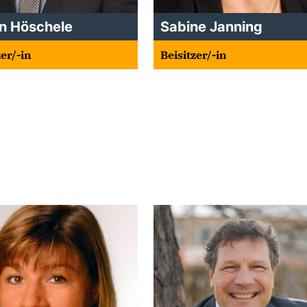
n Höschele
Sabine Janning
zer/-in
Beisitzer/-in