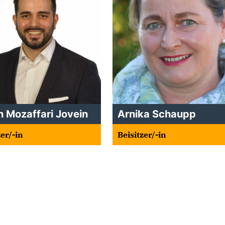
n Mozaffari Jovein
Arnika Schaupp
zer/-in
Beisitzer/-in