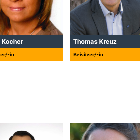
a Kocher
Thomas Kreuz
zer/-in
Beisitzer/-in