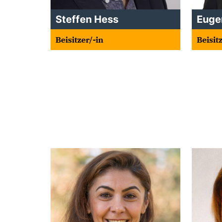
Steffen Hess
Euge
Beisitzer/-in
Beisit