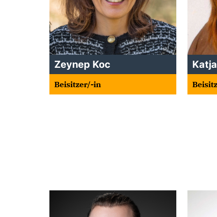
Zeynep Koc
Katj
Beisitzer/-in
Beisit