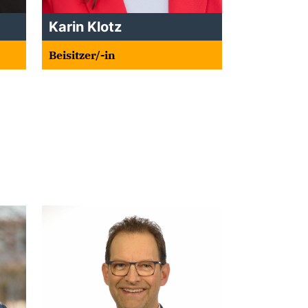
Karin Klotz
Beisitzer/-in