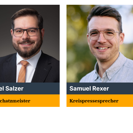
l Salzer
Samuel Rexer
chatzmeister
Kreispressesprecher