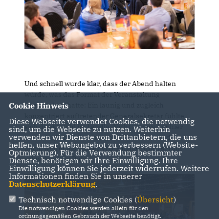
Und schnell wurde klar, dass der Abend halten
würde, was das Format der Veranstaltung
versprochen hatte: Ein launig und zugleich
Cookie Hinweis
konzentriert auftretender Generalsekretär fühlte
Diese Webseite verwendet Cookies, die notwendig
sich direkt wohl im Ländle. Nicht nur, weil er hier
sind, um die Webseite zu nutzen. Weiterhin
verwenden wir Dienste von Drittanbietern, die uns
stets als „Carschden“ vorgestellt würde, sondern
helfen, unser Webangebot zu verbessern (Website-
auch, weil er als großer VfB-Fan nah dran sei am
Optmierung). Für die Verwendung bestimmter
schwäbischen Puls.
Dienste, benötigen wir Ihre Einwilligung. Ihre
Einwilligung können Sie jederzeit widerrufen. Weitere
Informationen finden Sie in unserer
Datenschutzerklärung
.
Technisch notwendige Cookies (
Übersicht
)
Die notwendigen Cookies werden allein für den
ordnungsgemäßen Gebrauch der Webseite benötigt.