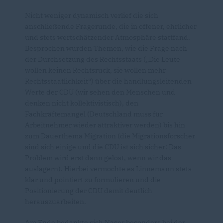
Nicht weniger dynamisch verlief die sich
anschließende Fragerunde, die in offener, ehrlicher
und stets wertschätzender Atmosphäre stattfand.
Besprochen wurden Themen, wie die Frage nach
der Durchsetzung des Rechtsstaats („Die Leute
wollen keinen Rechtsruck, sie wollen mehr
Rechtsstaatlichkeit“) über die handlungsleitenden
Werte der CDU (wir sehen den Menschen und
denken nicht kollektivistisch), den
Fachkräftemangel (Deutschland muss für
Arbeitnehmer wieder attraktiver werden) bis hin
zum Dauerthema Migration (die Migrationsforscher
sind sich einige und die CDU ist sich sicher: Das
Problem wird erst dann gelöst, wenn wir das
auslagern). Hierbei vermochte es Linnemann stets
klar und pointiert zu formulieren und die
Positionierung der CDU damit deutlich
herauszuarbeiten.
Am Ende bedankte sich Naser besonders bei der