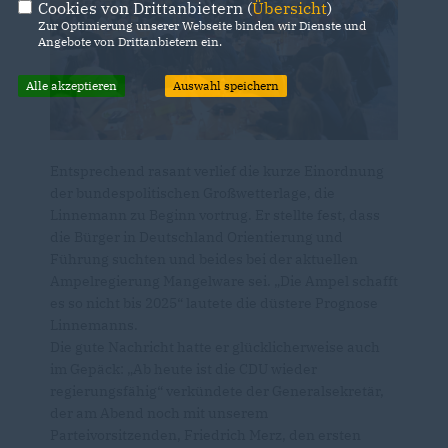
Cookies von Drittanbietern (
Übersicht
)
Zur Optimierung unserer Webseite binden wir Dienste und
Angebote von Drittanbietern ein.
Alle akzeptieren
Auswahl speichern
Entsprechend rasant verlief die kurze Einordnung
der bundespolitischen Großwetterlage, die
Linnemann zu Beginn vortrug. Er stellte fest, dass
die Bürger in Deutschland Orientierung und
Führung suchten und beides bei der aktuellen
Ampelregierung Mangelware sei. „Die Ampel schafft
es so nicht bis 2025“ lautete die düstere Prognose
Linnemanns.
Die gute Nachricht hatte er glücklicherweise auch
im Gepäck: „Ab heute ist die CDU wieder
regierungsfähig“ verkündete der Generalsekretär,
der am Abend noch mit unserem
Parteivorsitzenden, Friedrich Merz, den ersten