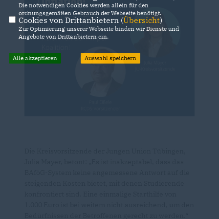
Die notwendigen Cookies werden allein für den
ordnungsgemäßen Gebrauch der Webseite benötigt.
Cookies von Drittanbietern (
Übersicht
)
Zur Optimierung unserer Webseite binden wir Dienste und
Angebote von Drittanbietern ein.
Alle akzeptieren
Auswahl speichern
Die Kreisvorsitzende der Jungen Union Tübingen,
Julia Mayer, betont: „Es ist inakzeptabel, dass das
BAföG-System keine angemessene Antwort auf die
steigenden Kosten bietet, mit denen Studierende
konfrontiert sind. Eine einmalige Starthilfe von
1.000 Euro ist bei weitem nicht ausreichend, um den
Bedürfnissen der Betroffenen gerecht zu werden.“