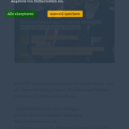
Angebote von Drittanbietern ein.
Alle akzeptieren
Auswahl speichern
Der CDU-Bundestagskandidat Christoph Naser und
die Brauerei Schimpf laden Sie daher bei Freibier
und Roter Wurst herzlich ein zu:
"Deutschland nach vorne bringen."
Auf ein Wort mit Günther Oettinger,
Ministerpräsident a.D.
am Dienstag, den 11. Februar 2025 um 20:00 Uhr