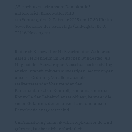
Wie schützen wir unsere Demokratie?“
mit Roderich Kiesewetter MdB
am Sonntag, den 2. Februar 2025 um 17.30 Uhr im
Gewölbekeller des bäck stage (Ludwigstraße 3,
72116 Mössingen)
Roderich Kiesewetter MdB vertritt den Wahlkreis
Aalen-Heidenheim im Deutschen Bundestag. Als
Mitglied des Auswärtigen Ausschusses beschäftigt
er sich intensiv mit den auswärtigen Bedrohungen
unserer Ordnung. Vor allem aber als
stellvertretender Vorsitzender des
Parlamentarischen Kontrollgremiums, dem die
Kontrolle der Geheimdienste obliegt, kennt er die
vielen Gefahren, denen unser Land und unsere
Demokratie ausgesetzt sind.
Um Anmeldung an mail@christoph-naser.de wird
gebeten, ist aber nicht erforderlich.