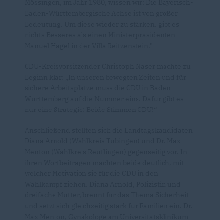
Mössingen, im Jahr 1980, wissen wir: Die Bayerisch-
Baden-Württembergische Achse ist von großer
Bedeutung. Um diese wieder zu stärken, gibt es
nichts Besseres als einen Ministerpräsidenten
Manuel Hagel in der Villa Reitzenstein."
CDU-Kreisvorsitzender Christoph Naser machte zu
Beginn klar: „In unseren bewegten Zeiten und für
sichere Arbeitsplätze muss die CDU in Baden-
Württemberg auf die Nummer eins. Dafür gibt es
nur eine Strategie: Beide Stimmen CDU!“
Anschließend stellten sich die Landtagskandidaten
Diana Arnold (Wahlkreis Tübingen) und Dr. Max
Menton (Wahlkreis Reutlingen) gegenseitig vor. In
ihren Wortbeiträgen machten beide deutlich, mit
welcher Motivation sie für die CDU in den
Wahlkampf ziehen. Diana Arnold, Polizistin und
dreifache Mutter, brennt für das Thema Sicherheit
und setzt sich gleichzeitig stark für Familien ein. Dr.
Max Menton, Gynäkologe am Universitätsklinikum