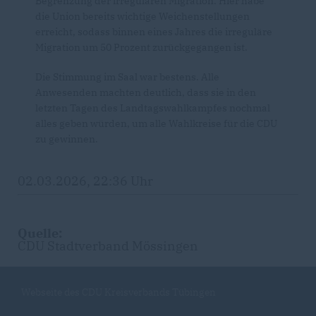
Begrenzung der irregulären Migration. Hier habe
die Union bereits wichtige Weichenstellungen
erreicht, sodass binnen eines Jahres die irreguläre
Migration um 50 Prozent zurückgegangen ist.
Die Stimmung im Saal war bestens. Alle
Anwesenden machten deutlich, dass sie in den
letzten Tagen des Landtagswahlkampfes nochmal
alles geben würden, um alle Wahlkreise für die CDU
zu gewinnen.
02.03.2026, 22:36 Uhr
Quelle:
CDU Stadtverband Mössingen
Webseite des CDU Kreisverbands Tübingen