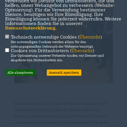
verwenden wir Dienste von Drittanbietern, die uns
helfen, unser Webangebot zu verbessern (Website-
Optmierung). Für die Verwendung bestimmter
Dienste, benötigen wir Ihre Einwilligung. Ihre
Einwilligung können Sie jederzeit widerrufen. Weitere
Informationen finden Sie in unserer
Datenschutzerklärung
.
Technisch notwendige Cookies (
Übersicht
)
Die notwendigen Cookies werden allein für den
ordnungsgemäßen Gebrauch der Webseite benötigt.
Cookies von Drittanbietern (
Übersicht
)
Zur Optimierung unserer Webseite binden wir Dienste und
Angebote von Drittanbietern ein.
Alle akzeptieren
Auswahl speichern
Der Mössinger CDU-Stadtverbandsvorsitzende Dr.
Dennis Schmidt begrüßte die Gäste und setzte
gleich zu Beginn einen klaren politischen Akzent:
Schon seit dem Besuch von Franz Josef Strauß in