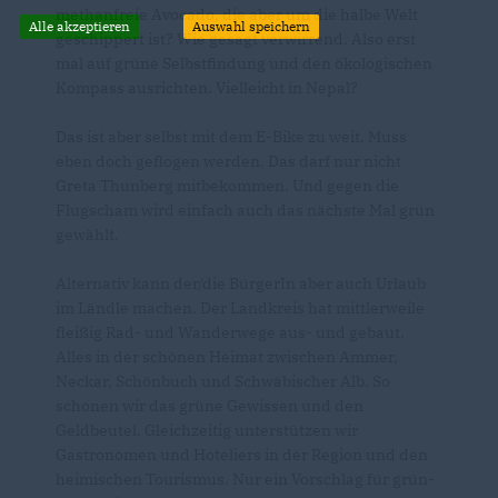
methanfreie Avocado, die aber um die halbe Welt
Alle akzeptieren
Auswahl speichern
geschippert ist? Wie gesagt verwirrend. Also erst
mal auf grüne Selbstfindung und den ökologischen
Kompass ausrichten. Vielleicht in Nepal?
Das ist aber selbst mit dem E-Bike zu weit. Muss
eben doch geflogen werden. Das darf nur nicht
Greta Thunberg mitbekommen. Und gegen die
Flugscham wird einfach auch das nächste Mal grün
gewählt.
Alternativ kann der/die BürgerIn aber auch Urlaub
im Ländle machen. Der Landkreis hat mittlerweile
fleißig Rad- und Wanderwege aus- und gebaut.
Alles in der schönen Heimat zwischen Ammer,
Neckar, Schönbuch und Schwäbischer Alb. So
schonen wir das grüne Gewissen und den
Geldbeutel. Gleichzeitig unterstützen wir
Gastronomen und Hoteliers in der Region und den
heimischen Tourismus. Nur ein Vorschlag für grün-