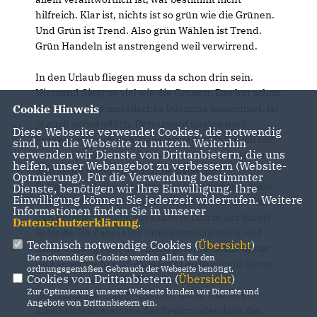
hilfreich. Klar ist, nichts ist so grün wie die Grünen.
Und Grün ist Trend. Also grün Wählen ist Trend.
Grün Handeln ist anstrengend weil verwirrend.
In den Urlaub fliegen muss da schon drin sein.
Niemand fliegt so viel wie die Grünen. Das hat schon
der Spiegel als moralisches Dilemma bezeichnet. Ist
Cookie Hinweis
ja auch verständlich. Permanent quälen mich
Diese Webseite verwendet Cookies, die notwendig
Fragen, wie man den Planeten rettet. Fahre ich mit
sind, um die Webseite zu nutzen. Weiterhin
verwenden wir Dienste von Drittanbietern, die uns
meinem Diesel weiter? Schick ich ihn nach Afrika
helfen, unser Webangebot zu verbessern (Website-
und kaufe mir ein E-Auto? Belastet die
Optmierung). Für die Verwendung bestimmter
Batterieherstellung Mutter Natur an anderer Stelle
Dienste, benötigen wir Ihre Einwilligung. Ihre
Einwilligung können Sie jederzeit widerrufen. Weitere
sogar noch mehr? Schließe ich die Innenstadt für
Informationen finden Sie in unserer
den Pendlerverkehr, für saubere Luft in der Stadt?
Datenschutzerklärung
.
Betreibe ich dabei eine Problemverlagerung und
Technisch notwendige Cookies (
Übersicht
)
mehr Umweg bedeutet mehr gefahrene Kilometer
Die notwendigen Cookies werden allein für den
und somit mehr CO²-Ausstoß? Leiste ich mit Strom
ordnungsgemäßen Gebrauch der Webseite benötigt.
Cookies von Drittanbietern (
Übersicht
)
aus Windkrafträdern Beihilfe am
Zur Optimierung unserer Webseite binden wir Dienste und
Bienenmassenmord? Esse ich heute Abend den
Angebote von Drittanbietern ein.
Zwiebelrostbraten aus der Region oder doch die