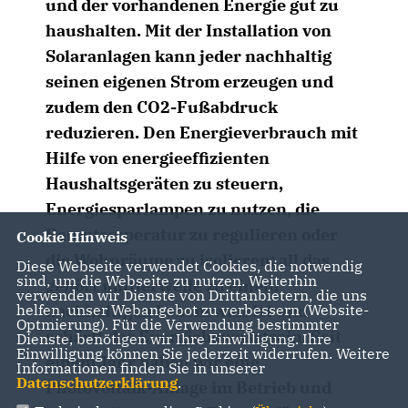
und der vorhandenen Energie gut zu
haushalten. Mit der Installation von
Solaranlagen kann jeder nachhaltig
seinen eigenen Strom erzeugen und
zudem den CO2-Fußabdruck
reduzieren. Den Energieverbrauch mit
Hilfe von energieeffizienten
Haushaltsgeräten zu steuern,
Energiesparlampen zu nutzen, die
Raumtemperatur zu regulieren oder
Cookie Hinweis
die Wohnräume zu isolieren: all das
Diese Webseite verwendet Cookies, die notwendig
sind, um die Webseite zu nutzen. Weiterhin
gehört mittlerweile zu einem
verwenden wir Dienste von Drittanbietern, die uns
helfen, unser Webangebot zu verbessern (Website-
nachhaltigen Lebenswandel und
Optmierung). Für die Verwendung bestimmter
schärft das Energiebewusstsein. Seit
Dienste, benötigen wir Ihre Einwilligung. Ihre
Einwilligung können Sie jederzeit widerrufen. Weitere
einem Jahr haben wir eine
Informationen finden Sie in unserer
Datenschutzerklärung
.
Photovoltaik-Anlage im Betrieb und