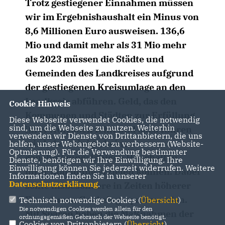
Trotz gestiegener Einnahmen müssen
wir im Ergebnishaushalt ein Minus von
8,6 Millionen Euro ausweisen. 136,6
Mio und damit mehr als 31 Mio mehr
als 2023 müssen die Städte und
Gemeinden des Landkreises aufgrund
der gestiegenen Kreisumlage an den
Landkreis abführen. Geld, das den
Cookie Hinweis
Kommunen und Städten zur Erfüllung
Diese Webseite verwendet Cookies, die notwendig
sind, um die Webseite zu nutzen. Weiterhin
ihrer Aufgaben fehlt und dazu führen
verwenden wir Dienste von Drittanbietern, die uns
wird, dass einige, keinen
helfen, unser Webangebot zu verbessern (Website-
Optmierung). Für die Verwendung bestimmter
genehmigungsfähigen Haushalt in
Dienste, benötigen wir Ihre Einwilligung. Ihre
Einwilligung können Sie jederzeit widerrufen. Weitere
ihrer Kommune erzielen können. Dabei
Informationen finden Sie in unserer
Datenschutzerklärung
.
sollte insbesondere in Zeiten höherer
Einnahmen Geld eingespart werden.
Technisch notwendige Cookies (
Übersicht
)
Die notwendigen Cookies werden allein für den
Mit Sparen haben die Maßnahmen der
ordnungsgemäßen Gebrauch der Webseite benötigt.
Cookies von Drittanbietern (
Übersicht
)